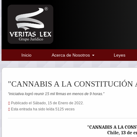
Inicio
Acerca de Nosotros
Leyes
"CANNABIS A LA CONSTITUCIÓN
“iniciativa logró reunir 15 mil firmas en menos de 9 horas.”
Publicado el Sábado, 15 de Enero de 2022.
Esta entrada ha sido leída 5125 veces
"CANNABIS A LA CON
Chile, 13 de 