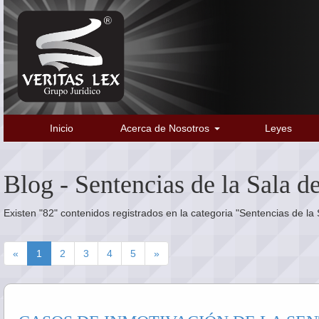
Inicio
Acerca de Nosotros
Leyes
Blog - Sentencias de la Sala d
Existen "82" contenidos registrados en la categoria "Sentencias de la
«
1
2
3
4
5
»