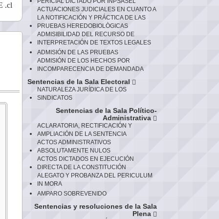
PERICIAL DICTADO POR INPSASEL
 .cl
ACTUACIONES JUDICIALES EN CUANTO A
LA NOTIFICACIÓN Y PRÁCTICA DE LAS
PRUEBAS HEREDOBIOLÒGICAS
ADMISIBILIDAD DEL RECURSO DE
INTERPRETACIÓN DE TEXTOS LEGALES
ADMISIÓN DE LAS PRUEBAS
ADMISIÓN DE LOS HECHOS POR
INCOMPARECENCIA DE DEMANDADA
Sentencias de la Sala Electoral
NATURALEZA JURÍDICA DE LOS
SINDICATOS
Sentencias de la Sala Político-
Administrativa
ACLARATORIA, RECTIFICACIÓN Y
AMPLIACIÓN DE LA SENTENCIA
ACTOS ADMINISTRATIVOS
ABSOLUTAMENTE NULOS
ACTOS DICTADOS EN EJECUCIÓN
DIRECTA DE LA CONSTITUCIÓN
ALEGATO Y PROBANZA DEL PERICULUM
IN MORA
AMPARO SOBREVENIDO
Sentencias y resoluciones de la Sala
Plena