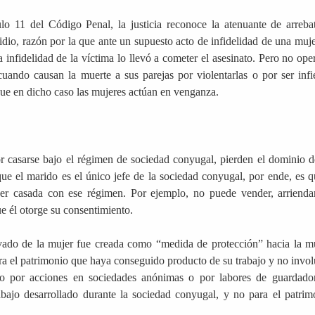
lo 11 del Código Penal, la justicia reconoce la atenuante de arreba
dio, razón por la que ante un supuesto acto de infidelidad de una mujer
infidelidad de la víctima lo llevó a cometer el asesinato. Pero no oper
uando causan la muerte a sus parejas por violentarlas o por ser infie
que en dicho caso las mujeres actúan en venganza.
or casarse bajo el régimen de sociedad conyugal, pierden el dominio d
ue el marido es el único jefe de la sociedad conyugal, por ende, es q
jer casada con ese régimen. Por ejemplo, no puede vender, arriendar
e él otorge su consentimiento.
vado de la mujer fue creada como “medida de protección” hacia la mu
cra el patrimonio que haya conseguido producto de su trabajo y no invol
do por acciones en sociedades anónimas o por labores de guardado
abajo desarrollado durante la sociedad conyugal, y no para el patrim