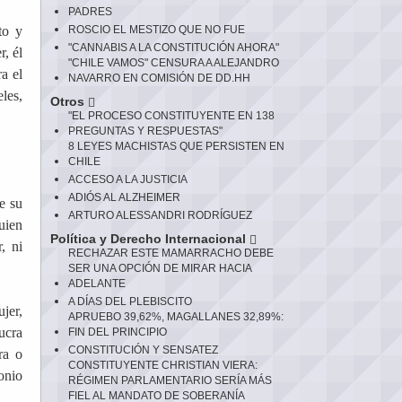
PADRES
to y
ROSCIO EL MESTIZO QUE NO FUE
"CANNABIS A LA CONSTITUCIÓN AHORA"
, él
"CHILE VAMOS" CENSURA A ALEJANDRO
a el
NAVARRO EN COMISIÓN DE DD.HH
les,
Otros
"EL PROCESO CONSTITUYENTE EN 138
PREGUNTAS Y RESPUESTAS"
8 LEYES MACHISTAS QUE PERSISTEN EN
CHILE
ACCESO A LA JUSTICIA
ADIÓS AL ALZHEIMER
e su
ARTURO ALESSANDRI RODRÍGUEZ
uien
Política y Derecho Internacional
, ni
RECHAZAR ESTE MAMARRACHO DEBE
SER UNA OPCIÓN DE MIRAR HACIA
ADELANTE
A DÍAS DEL PLEBISCITO
jer,
APRUEBO 39,62%, MAGALLANES 32,89%:
ucra
FIN DEL PRINCIPIO
CONSTITUCIÓN Y SENSATEZ
ra o
CONSTITUYENTE CHRISTIAN VIERA:
onio
RÉGIMEN PARLAMENTARIO SERÍA MÁS
FIEL AL MANDATO DE SOBERANÍA