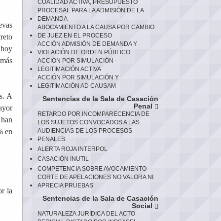
CUALIDAD ACTIVA, PRESUPUESTO
PROCESAL PARA LA ADMISIÓN DE LA
DEMANDA
evas
ABOCAMIENTO A LA CAUSA POR CAMBIO
DE JUEZ EN EL PROCESO
reto
ACCIÓN ADMISIÓN DE DEMANDA Y
 hoy
VIOLACIÓN DE ORDEN PÚBLICO
 más
ACCIÓN POR SIMULACIÓN -
LEGITIMACIÓN ACTIVA
ACCIÓN POR SIMULACIÓN Y
LEGITIMACIÓN AD CAUSAM
s. A
Sentencias de la Sala de Casación
Penal
ayor
RETARDO POR INCOMPARECENCIA DE
 han
LOS SUJETOS CONVOCADOS A LAS
% en
AUDIENCIAS DE LOS PROCESOS
PENALES
ALERTA ROJA INTERPOL
CASACIÓN INUTIL
COMPETENCIA SOBRE AVOCAMIENTO
CORTE DE APELACIONES NO VALORA NI
APRECIA PRUEBAS
r la
Sentencias de la Sala de Casación
Social
NATURALEZA JURÍDICA DEL ACTO