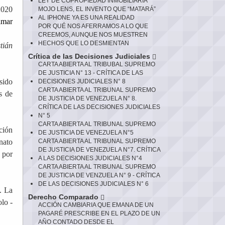
LEY DE COPROPIEDAD INMOBILIARIA
2020
MOJO LENS, EL INVENTO QUE “MATARÁ”
AL IPHONE YA ES UNA REALIDAD
lmar
POR QUÉ NOS AFERRAMOS A LO QUE
CREEMOS, AUNQUE NOS MUESTREN
HECHOS QUE LO DESMIENTAN
tián
Crítica de las Decisiones Judiciales
CARTA ABIERTA AL TRIBUBAL SUPREMO
DE JUSTICIA N° 13 - CRÍTICA DE LAS
sido
DECISIONES JUDICIALES N° 8
CARTA ABIERTA AL TRIBUNAL SUPREMO
s de
DE JUSTICIA DE VENEZUELA N° 8.
CRÍTICA DE LAS DECISIONES JUDICIALES
N° 5
CARTA ABIERTA AL TRIBUNAL SUPREMO
ación
DE JUSTICIA DE VENEZUELA N°5
nato
CARTA ABIERTA AL TRIBUNAL SUPREMO
DE JUSTICIA DE VENEZUELA N°7. CRÍTICA
 por
A LAS DECISIONES JUDICIALES N°4
CARTA ABIERTA AL TRIBUNAL SUPREMO
DE JUSTICIA DE VENZUELA N° 9 - CRÍTICA
DE LAS DECISIONES JUDICIALES N° 6
. La
Derecho Comparado
lo -
ACCIÓN CAMBIARIA QUE EMANA DE UN
PAGARÉ PRESCRIBE EN EL PLAZO DE UN
AÑO CONTADO DESDE EL