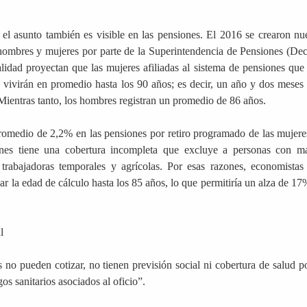
 el asunto también es visible en las pensiones. El 2016 se crearon nu
 hombres y mujeres por parte de la Superintendencia de Pensiones (Dec
idad proyectan que las mujeres afiliadas al sistema de pensiones que
) vivirán en promedio hasta los 90 años; es decir, un año y dos meses
. Mientras tanto, los hombres registran un promedio de 86 años.
romedio de 2,2% en las pensiones por retiro programado de las mujere
ones tiene una cobertura incompleta que excluye a personas con m
 trabajadoras temporales y agrícolas. Por esas razones, economistas
ar la edad de cálculo hasta los 85 años, lo que permitiría un alza de 17
l
 no pueden cotizar, no tienen previsión social ni cobertura de salud po
gos sanitarios asociados al oficio”.