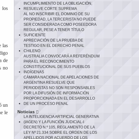
INCUMPLIMIENTO DE LA OBLIGACIÓN,
 los
RESUELVE CORTE SUPREMA
AL NO INSCRIBIR EL DOMINIO DE SU
PROPIEDAD, LA TERCERISTA NO PUEDE
SER CONSIDERADA COMO POSEEDORA
REGULAR, PESE A TENER TÍTULO
SUFICIENTE
APRECIACIÓN DE LA PRUEBA DE
 las
TESTIGO EN EL DERECHO PENAL
CHILENO
digo
AUSTRALIA CONVOCARÁ A REFERÉNDUM
a de
PARA EL RECONOCIMIENTO
CONSTITUCIONAL DE SUS PUEBLOS
s no
INDÍGENAS
CÁMARA NACIONAL DE APELACIONES DE
ARGENTINA RESUELVE QUE
PERIODISTAS NO SON RESPONSABLES
POR LA DIFUSIÓN DE INFORMACIÓN
PROPORCIONADA EN EL DESARROLLO
DE UN PROCESO PENAL
ó un
Noticias
e le
LA INTELIGENCIA ARTIFICIAL GENERATIVA
(IAGEN) Y LA FUNCIÓN JUDICIAL-I
DECRETO N.º 105, REGLAMENTO DE LA
LEY Nº 21.334 SOBRE EL ORDEN DE LOS
APELLIDOS POR ACUERDO DE LOS