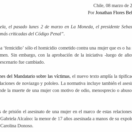
Chile,
08 marzo de 
Por
Jonathan Flores Be
la, el pasado lunes 2 de marzo en La Moneda, el presidente Sebas
s más criticadas del Código Penal”.
a ‘femicidio’ sólo el homicidio cometido contra una mujer que es o ha 
imen. Sin embargo, con la aprobación de la iniciativa -luego de año
e escenario fue cambiado.
nes del Mandatario sobre las víctimas
, el nuevo texto amplía la tipific
relaciones de noviazgo y pololeo. La normativa incluye también el asesi
nde la muerte de una mujer con motivo de odio, menosprecio o abuso
 de prisión el asesinato de una mujer en el marco de estas relaciones
Gabriela Alcaíno: la menor de 17 años asesinada a manos de su expolo
, Carolina Donoso.