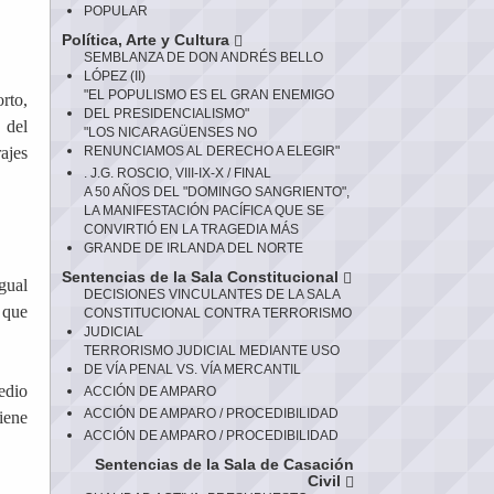
POPULAR
Política, Arte y Cultura
SEMBLANZA DE DON ANDRÉS BELLO
LÓPEZ (II)
"EL POPULISMO ES EL GRAN ENEMIGO
rto,
DEL PRESIDENCIALISMO"
 del
"LOS NICARAGÜENSES NO
ajes
RENUNCIAMOS AL DERECHO A ELEGIR"
. J.G. ROSCIO, VIII-IX-X / FINAL
A 50 AÑOS DEL "DOMINGO SANGRIENTO",
LA MANIFESTACIÓN PACÍFICA QUE SE
CONVIRTIÓ EN LA TRAGEDIA MÁS
GRANDE DE IRLANDA DEL NORTE
Sentencias de la Sala Constitucional
gual
DECISIONES VINCULANTES DE LA SALA
 que
CONSTITUCIONAL CONTRA TERRORISMO
JUDICIAL
TERRORISMO JUDICIAL MEDIANTE USO
DE VÍA PENAL VS. VÍA MERCANTIL
edio
ACCIÓN DE AMPARO
ACCIÓN DE AMPARO / PROCEDIBILIDAD
iene
ACCIÓN DE AMPARO / PROCEDIBILIDAD
Sentencias de la Sala de Casación
Civil