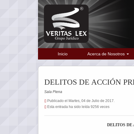
Inicio
Acerca de Nosotros
DELITOS DE ACCIÓN PR
Sala Plena
Publicado el Martes, 04 de Julio de 2017.
Esta entrada ha sido leída 9256 veces
DELITOS DE