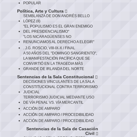
POPULAR
Política, Arte y Cultura
SEMBLANZA DE DON ANDRÉS BELLO
LÓPEZ (II)
"EL POPULISMO ES EL GRAN ENEMIGO
DEL PRESIDENCIALISMO"
"LOS NICARAGÜENSES NO
RENUNCIAMOS AL DERECHO A ELEGIR"
. J.G. ROSCIO, VIII-IX-X / FINAL
A 50 AÑOS DEL "DOMINGO SANGRIENTO",
LA MANIFESTACIÓN PACÍFICA QUE SE
CONVIRTIÓ EN LA TRAGEDIA MÁS
GRANDE DE IRLANDA DEL NORTE
Sentencias de la Sala Constitucional
DECISIONES VINCULANTES DE LA SALA
CONSTITUCIONAL CONTRA TERRORISMO
JUDICIAL
TERRORISMO JUDICIAL MEDIANTE USO
DE VÍA PENAL VS. VÍA MERCANTIL
ACCIÓN DE AMPARO
ACCIÓN DE AMPARO / PROCEDIBILIDAD
ACCIÓN DE AMPARO / PROCEDIBILIDAD
Sentencias de la Sala de Casación
Civil