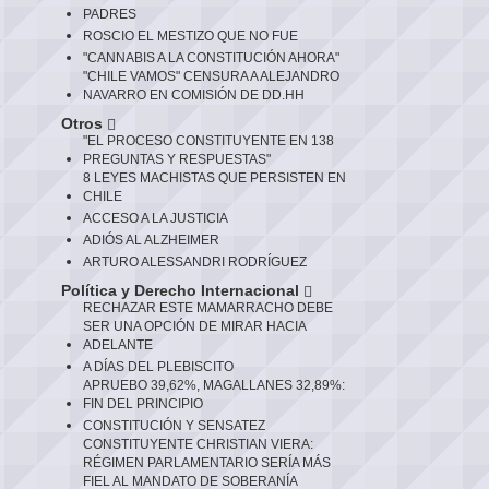
PADRES
ROSCIO EL MESTIZO QUE NO FUE
"CANNABIS A LA CONSTITUCIÓN AHORA"
"CHILE VAMOS" CENSURA A ALEJANDRO
NAVARRO EN COMISIÓN DE DD.HH
Otros
"EL PROCESO CONSTITUYENTE EN 138
PREGUNTAS Y RESPUESTAS"
8 LEYES MACHISTAS QUE PERSISTEN EN
CHILE
ACCESO A LA JUSTICIA
ADIÓS AL ALZHEIMER
ARTURO ALESSANDRI RODRÍGUEZ
Política y Derecho Internacional
RECHAZAR ESTE MAMARRACHO DEBE
SER UNA OPCIÓN DE MIRAR HACIA
ADELANTE
A DÍAS DEL PLEBISCITO
APRUEBO 39,62%, MAGALLANES 32,89%:
FIN DEL PRINCIPIO
CONSTITUCIÓN Y SENSATEZ
CONSTITUYENTE CHRISTIAN VIERA:
RÉGIMEN PARLAMENTARIO SERÍA MÁS
FIEL AL MANDATO DE SOBERANÍA