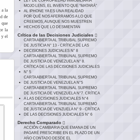
LEY DE COPROPIEDAD INMOBILIARIA
MOJO LENS, EL INVENTO QUE “MATARÁ”
 a la
AL IPHONE YA ES UNA REALIDAD
POR QUÉ NOS AFERRAMOS A LO QUE
ud de
CREEMOS, AUNQUE NOS MUESTREN
d que
HECHOS QUE LO DESMIENTAN
or la
Crítica de las Decisiones Judiciales
 y el
CARTA ABIERTA AL TRIBUBAL SUPREMO
DE JUSTICIA N° 13 - CRÍTICA DE LAS
DECISIONES JUDICIALES N° 8
CARTA ABIERTA AL TRIBUNAL SUPREMO
DE JUSTICIA DE VENEZUELA N° 8.
CRÍTICA DE LAS DECISIONES JUDICIALES
N° 5
CARTA ABIERTA AL TRIBUNAL SUPREMO
DE JUSTICIA DE VENEZUELA N°5
CARTA ABIERTA AL TRIBUNAL SUPREMO
DE JUSTICIA DE VENEZUELA N°7. CRÍTICA
A LAS DECISIONES JUDICIALES N°4
CARTA ABIERTA AL TRIBUNAL SUPREMO
DE JUSTICIA DE VENZUELA N° 9 - CRÍTICA
DE LAS DECISIONES JUDICIALES N° 6
Derecho Comparado
ACCIÓN CAMBIARIA QUE EMANA DE UN
PAGARÉ PRESCRIBE EN EL PLAZO DE UN
AÑO CONTADO DESDE EL