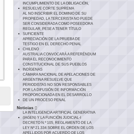
INCUMPLIMIENTO DE LA OBLIGACIÓN,
RESUELVE CORTE SUPREMA
AL NO INSCRIBIR EL DOMINIO DE SU
PROPIEDAD, LA TERCERISTA NO PUEDE
SER CONSIDERADA COMO POSEEDORA
REGULAR, PESE A TENER TÍTULO
SUFICIENTE
APRECIACIÓN DE LA PRUEBA DE
TESTIGO EN EL DERECHO PENAL
CHILENO
AUSTRALIA CONVOCARÁ A REFERÉNDUM
PARA EL RECONOCIMIENTO
CONSTITUCIONAL DE SUS PUEBLOS
INDÍGENAS
CÁMARA NACIONAL DE APELACIONES DE
ARGENTINA RESUELVE QUE
PERIODISTAS NO SON RESPONSABLES
POR LA DIFUSIÓN DE INFORMACIÓN
PROPORCIONADA EN EL DESARROLLO
DE UN PROCESO PENAL
Noticias
LA INTELIGENCIA ARTIFICIAL GENERATIVA
(IAGEN) Y LA FUNCIÓN JUDICIAL-I
DECRETO N.º 105, REGLAMENTO DE LA
LEY Nº 21.334 SOBRE EL ORDEN DE LOS
APELLIDOS POR ACUERDO DE LOS