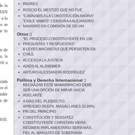
PADRES
de la
ROSCIO EL MESTIZO QUE NO FUE
 GRAN
"CANNABIS A LA CONSTITUCIÓN AHORA"
a la
"CHILE VAMOS" CENSURA A ALEJANDRO
no se
NAVARRO EN COMISIÓN DE DD.HH
ar lo
Otros
"EL PROCESO CONSTITUYENTE EN 138
PREGUNTAS Y RESPUESTAS"
8 LEYES MACHISTAS QUE PERSISTEN EN
ón de
CHILE
a, la
ACCESO A LA JUSTICIA
rir a
ADIÓS AL ALZHEIMER
ARTURO ALESSANDRI RODRÍGUEZ
Política y Derecho Internacional
rcada
RECHAZAR ESTE MAMARRACHO DEBE
ce el
SER UNA OPCIÓN DE MIRAR HACIA
ender
ADELANTE
na de
A DÍAS DEL PLEBISCITO
APRUEBO 39,62%, MAGALLANES 32,89%:
FIN DEL PRINCIPIO
CONSTITUCIÓN Y SENSATEZ
2010,
CONSTITUYENTE CHRISTIAN VIERA:
RÉGIMEN PARLAMENTARIO SERÍA MÁS
FIEL AL MANDATO DE SOBERANÍA