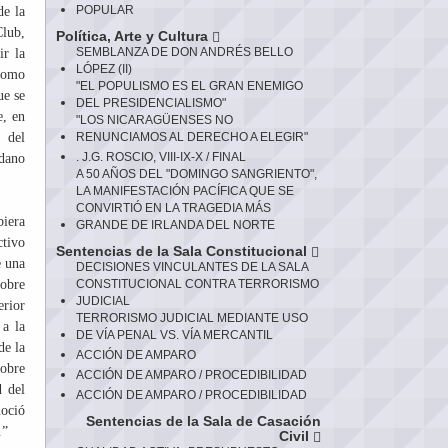
POPULAR
de la
Club,
Política, Arte y Cultura
SEMBLANZA DE DON ANDRÉS BELLO
ir la
LÓPEZ (II)
 como
"EL POPULISMO ES EL GRAN ENEMIGO
ue se
DEL PRESIDENCIALISMO"
e, en
"LOS NICARAGÜENSES NO
o del
RENUNCIAMOS AL DERECHO A ELEGIR"
. J.G. ROSCIO, VIII-IX-X / FINAL
adano
A 50 AÑOS DEL "DOMINGO SANGRIENTO",
LA MANIFESTACIÓN PACÍFICA QUE SE
CONVIRTIÓ EN LA TRAGEDIA MÁS
biera
GRANDE DE IRLANDA DEL NORTE
ctivo
Sentencias de la Sala Constitucional
e una
DECISIONES VINCULANTES DE LA SALA
sobre
CONSTITUCIONAL CONTRA TERRORISMO
JUDICIAL
erior
TERRORISMO JUDICIAL MEDIANTE USO
 a la
DE VÍA PENAL VS. VÍA MERCANTIL
de la
ACCIÓN DE AMPARO
sobre
ACCIÓN DE AMPARO / PROCEDIBILIDAD
d del
ACCIÓN DE AMPARO / PROCEDIBILIDAD
noció
Sentencias de la Sala de Casación
.”
Civil