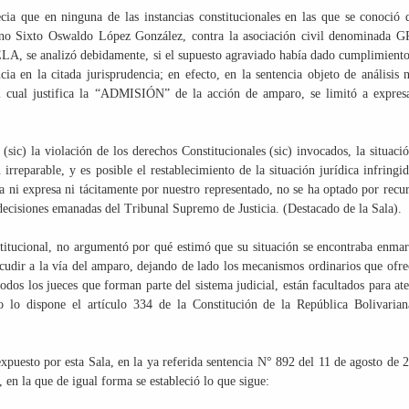
ecia que en ninguna de las instancias constitucionales en las que se conoció 
dano Sixto Oswaldo López González, contra la asociación civil denominada
nalizó debidamente, si el supuesto agraviado había dado cumplimiento 
ia en la citada jurisprudencia; en efecto, en la sentencia objeto de análisis 
el cual justifica la “ADMISIÓN” de la acción de amparo, se limitó a expres
ic) la violación de los derechos Constitucionales (sic) invocados, la situaci
irreparable, y es posible el restablecimiento de la situación jurídica infringid
 ni expresa ni tácitamente por nuestro representado, no se ha optado por recur
de decisiones emanadas del Tribunal Supremo de Justicia. (Destacado de la Sala).
stitucional, no argumentó por qué estimó que su situación se encontraba enma
cudir a la vía del amparo, dejando de lado los mecanismos ordinarios que ofre
dos los jueces que forman parte del sistema judicial, están facultados para at
mo lo dispone el artículo 334 de la Constitución de la República Bolivaria
 expuesto por esta Sala, en la ya referida sentencia N° 892 del 11 de agosto de 
 en la que de igual forma se estableció lo que sigue: