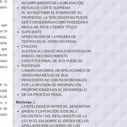
de la
INCUMPLIMIENTO DE LA OBLIGACIÓN,
enero
RESUELVE CORTE SUPREMA
AL NO INSCRIBIR EL DOMINIO DE SU
PROPIEDAD, LA TERCERISTA NO PUEDE
SER CONSIDERADA COMO POSEEDORA
n que
REGULAR, PESE A TENER TÍTULO
ue le
SUFICIENTE
 más,
APRECIACIÓN DE LA PRUEBA DE
TESTIGO EN EL DERECHO PENAL
usión
CHILENO
n que
AUSTRALIA CONVOCARÁ A REFERÉNDUM
ncias
PARA EL RECONOCIMIENTO
utela
CONSTITUCIONAL DE SUS PUEBLOS
INDÍGENAS
única
CÁMARA NACIONAL DE APELACIONES DE
ARGENTINA RESUELVE QUE
PERIODISTAS NO SON RESPONSABLES
de la
POR LA DIFUSIÓN DE INFORMACIÓN
PROPORCIONADA EN EL DESARROLLO
lzada
DE UN PROCESO PENAL
ncial
Noticias
do, y
LA INTELIGENCIA ARTIFICIAL GENERATIVA
zó de
(IAGEN) Y LA FUNCIÓN JUDICIAL-I
utela
DECRETO N.º 105, REGLAMENTO DE LA
LEY Nº 21.334 SOBRE EL ORDEN DE LOS
APELLIDOS POR ACUERDO DE LOS