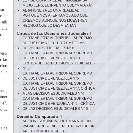
LEY DE COPROPIEDAD INMOBILIARIA
MOJO LENS, EL INVENTO QUE “MATARÁ”
naria
AL IPHONE YA ES UNA REALIDAD
POR QUÉ NOS AFERRAMOS A LO QUE
os de
CREEMOS, AUNQUE NOS MUESTREN
 allí
HECHOS QUE LO DESMIENTAN
e una
Crítica de las Decisiones Judiciales
o, en
CARTA ABIERTA AL TRIBUBAL SUPREMO
DE JUSTICIA N° 13 - CRÍTICA DE LAS
DECISIONES JUDICIALES N° 8
Pesci
CARTA ABIERTA AL TRIBUNAL SUPREMO
DE JUSTICIA DE VENEZUELA N° 8.
r las
CRÍTICA DE LAS DECISIONES JUDICIALES
echos
N° 5
e la
CARTA ABIERTA AL TRIBUNAL SUPREMO
DE JUSTICIA DE VENEZUELA N°5
CARTA ABIERTA AL TRIBUNAL SUPREMO
DE JUSTICIA DE VENEZUELA N°7. CRÍTICA
ante,
A LAS DECISIONES JUDICIALES N°4
imer
CARTA ABIERTA AL TRIBUNAL SUPREMO
° 47,
DE JUSTICIA DE VENZUELA N° 9 - CRÍTICA
DE LAS DECISIONES JUDICIALES N° 6
to de
Derecho Comparado
ACCIÓN CAMBIARIA QUE EMANA DE UN
PAGARÉ PRESCRIBE EN EL PLAZO DE UN
ia de
AÑO CONTADO DESDE EL