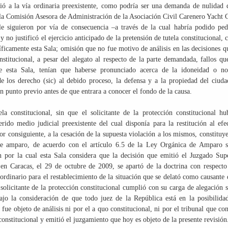
dió a la vía ordinaria preexistente, como podría ser una demanda de nulidad 
 la Comisión Asesora de Administración de la Asociación Civil Carenero Yacht 
e siguieron por vía de consecuencia –a través de la cual habría podido ped
no justificó el ejercicio anticipado de la pretensión de tutela constitucional,
íficamente esta Sala; omisión que no fue motivo de análisis en las decisiones q
titucional, a pesar del alegato al respecto de la parte demandada, fallos qu
 de esta Sala, tenían que haberse pronunciado acerca de la idoneidad o n
de los derecho (sic) al debido proceso, la defensa y a la propiedad del ciud
 punto previo antes de que entrara a conocer el fondo de la causa.
la constitucional, sin que el solicitante de la protección constitucional hu
rido medio judicial preexistente del cual disponía para la restitución al efe
por consiguiente, a la cesación de la supuesta violación a los mismos, constituy
 de amparo, de acuerdo con el artículo 6.5 de la Ley Orgánica de Amparo 
n por la cual esta Sala considera que la decisión que emitió el Juzgado Sup
n Caracas, el 29 de octubre de 2009, se apartó de la doctrina con respecto
ordinario para el restablecimiento de la situación que se delató como causante 
 solicitante de la protección constitucional cumplió con su carga de alegación 
bajo la consideración de que todo juez de la República está en la posibilida
 fue objeto de análisis ni por el a quo constitucional, ni por el tribunal que co
onstitucional y emitió el juzgamiento que hoy es objeto de la presente revisión