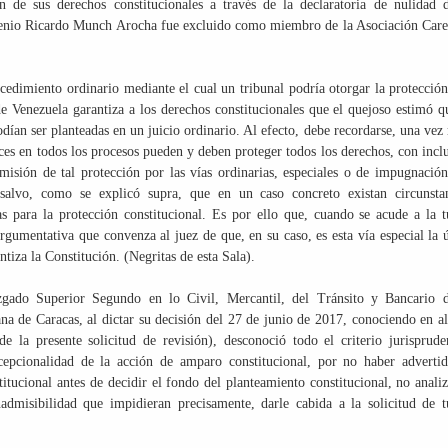
n de sus derechos constitucionales a través de la declaratoria de nulidad 
ugenio Ricardo Munch Arocha fue excluido como miembro de la Asociación Car
cedimiento ordinario mediante el cual un tribunal podría otorgar la protecció
e Venezuela garantiza a los derechos constitucionales que el quejoso estimó q
dían ser planteadas en un juicio ordinario. Al efecto, debe recordarse, una vez
eces en todos los procesos pueden y deben proteger todos los derechos, con incl
omisión de tal protección por las vías ordinarias, especiales o de impugnació
 salvo, como se explicó supra, que en un caso concreto existan circunsta
as para la protección constitucional. Es por ello que, cuando se acude a la t
argumentativa que convenza al juez de que, en su caso, es esta vía especial la 
tiza la Constitución. (Negritas de esta Sala).
uzgado Superior Segundo en lo Civil, Mercantil, del Tránsito y Bancario 
na de Caracas, al dictar su decisión del 27 de junio de 2017, conociendo en a
de la presente solicitud de revisión), desconoció todo el criterio jurisprude
cepcionalidad de la acción de amparo constitucional, por no haber adverti
itucional antes de decidir el fondo del planteamiento constitucional, no anali
nadmisibilidad que impidieran precisamente, darle cabida a la solicitud de t