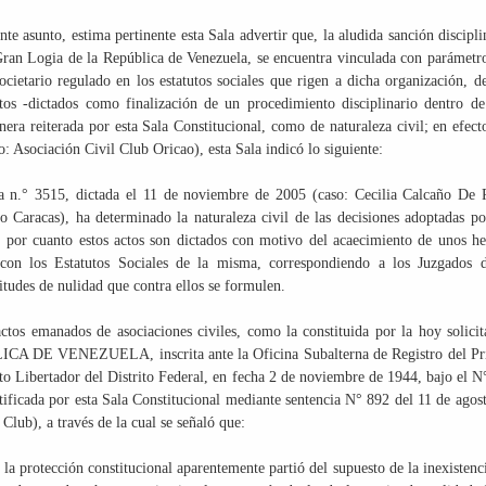
e asunto, estima pertinente esta Sala advertir que, la aludida sanción discipli
Gran Logia de la República de Venezuela, se encuentra vinculada con parámetr
etario regulado en los estatutos sociales que rigen a dicha organización, de
actos -dictados como finalización de un procedimiento disciplinario dentro d
nera reiterada por esta Sala Constitucional, como de naturaleza civil; en efect
 Asociación Civil Club Oricao), esta Sala indicó lo siguiente:
ia n.° 3515, dictada el 11 de noviembre de 2005 (caso: Cecilia Calcaño De 
o Caracas), ha determinado la naturaleza civil de las decisiones adoptadas po
s, por cuanto estos actos son dictados con motivo del acaecimiento de unos h
con los Estatutos Sociales de la misma, correspondiendo a los Juzgados d
citudes de nulidad que contra ellos se formulen.
actos emanados de asociaciones civiles, como la constituida por la hoy solicit
E VENEZUELA, inscrita ante la Oficina Subalterna de Registro del Pr
o Libertador del Distrito Federal, en fecha 2 de noviembre de 1944, bajo el N
ificada por esta Sala Constitucional mediante sentencia N° 892 del 11 de agos
lub), a través de la cual se señaló que:
la protección constitucional aparentemente partió del supuesto de la inexistenc