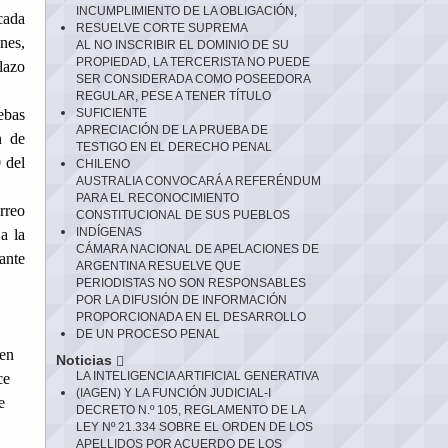
INCUMPLIMIENTO DE LA OBLIGACIÓN,
cada
RESUELVE CORTE SUPREMA
nes,
AL NO INSCRIBIR EL DOMINIO DE SU
PROPIEDAD, LA TERCERISTA NO PUEDE
lazo
SER CONSIDERADA COMO POSEEDORA
REGULAR, PESE A TENER TÍTULO
ebas
SUFICIENTE
APRECIACIÓN DE LA PRUEBA DE
n de
TESTIGO EN EL DERECHO PENAL
 del
CHILENO
AUSTRALIA CONVOCARÁ A REFERÉNDUM
PARA EL RECONOCIMIENTO
rreo
CONSTITUCIONAL DE SUS PUEBLOS
INDÍGENAS
a la
CÁMARA NACIONAL DE APELACIONES DE
tante
ARGENTINA RESUELVE QUE
PERIODISTAS NO SON RESPONSABLES
POR LA DIFUSIÓN DE INFORMACIÓN
PROPORCIONADA EN EL DESARROLLO
DE UN PROCESO PENAL
 en
Noticias
LA INTELIGENCIA ARTIFICIAL GENERATIVA
ce
(IAGEN) Y LA FUNCIÓN JUDICIAL-I
e
DECRETO N.º 105, REGLAMENTO DE LA
LEY Nº 21.334 SOBRE EL ORDEN DE LOS
APELLIDOS POR ACUERDO DE LOS