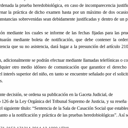
ordenada la prueba heredobiológica, en caso de incomparecencia justifi
denar la práctica de dicho examen hasta por un máximo de dos ocasio
unstancias sobrevenidas sean debidamente justificadas y dentro de un p
n mediante los cuales se informe de las fechas fijadas para las pru
ctuarán mediante boleta de notificación
, que debe contener la orde
encia que su no asistencia, dará lugar a la presunción del artículo 210
, adicionalmente se podrán efectuar mediante llamadas telefónicas o co
alquier otro medio idóneo de comunicación que garantice el derecho 
 interés superior del niño, en tanto se encuentre señalado por el solici
s.
nte decisión, se ordena su publicación en la Gaceta Judicial, de
o 126 de la Ley Orgánica del Tribunal Supremo de Justicia, y su reseña
el siguiente título: “Sentencia de la Sala de Casación Social que estable
anto a la notificación y práctica de las pruebas heredobiológicas”. Así s