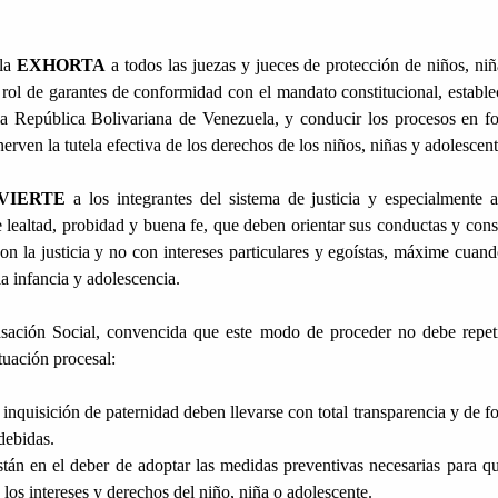
ala
EXHORTA
a todos las juezas y jueces de protección de niños, niñ
 rol de garantes de conformidad con el mandato constitucional, estable
 la República Bolivariana de Venezuela, y conducir los procesos en f
erven la tutela efectiva de los derechos de los niños, niñas y adolescent
VIERTE
a los integrantes del sistema de justicia y especialmente a
e lealtad, probidad y buena fe, que deben orientar sus conductas y cons
on la justicia y no con intereses particulares y egoístas, máxime cuand
la infancia y adolescencia.
sación Social, convencida que este modo de proceder no debe repeti
tuación procesal:
 inquisición de paternidad deben llevarse con total transparencia y de f
debidas.
stán en el deber de adoptar las medidas preventivas necesarias para qu
os intereses y derechos del niño, niña o adolescente.