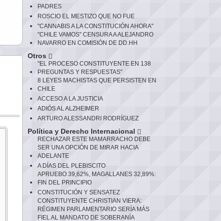
PADRES
ROSCIO EL MESTIZO QUE NO FUE
"CANNABIS A LA CONSTITUCIÓN AHORA"
"CHILE VAMOS" CENSURA A ALEJANDRO
NAVARRO EN COMISIÓN DE DD.HH
Otros
"EL PROCESO CONSTITUYENTE EN 138
PREGUNTAS Y RESPUESTAS"
8 LEYES MACHISTAS QUE PERSISTEN EN
CHILE
ACCESO A LA JUSTICIA
ADIÓS AL ALZHEIMER
ARTURO ALESSANDRI RODRÍGUEZ
Política y Derecho Internacional
RECHAZAR ESTE MAMARRACHO DEBE
SER UNA OPCIÓN DE MIRAR HACIA
ADELANTE
A DÍAS DEL PLEBISCITO
APRUEBO 39,62%, MAGALLANES 32,89%:
FIN DEL PRINCIPIO
CONSTITUCIÓN Y SENSATEZ
CONSTITUYENTE CHRISTIAN VIERA:
RÉGIMEN PARLAMENTARIO SERÍA MÁS
FIEL AL MANDATO DE SOBERANÍA