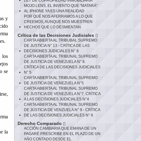
LEY DE COPROPIEDAD INMOBILIARIA
MOJO LENS, EL INVENTO QUE “MATARÁ”
AL IPHONE YA ES UNA REALIDAD
POR QUÉ NOS AFERRAMOS A LO QUE
as y
CREEMOS, AUNQUE NOS MUESTREN
cido
HECHOS QUE LO DESMIENTAN
orma
Crítica de las Decisiones Judiciales
CARTA ABIERTA AL TRIBUBAL SUPREMO
es.
DE JUSTICIA N° 13 - CRÍTICA DE LAS
DECISIONES JUDICIALES N° 8
 los
CARTA ABIERTA AL TRIBUNAL SUPREMO
DE JUSTICIA DE VENEZUELA N° 8.
ejos
CRÍTICA DE LAS DECISIONES JUDICIALES
o se
N° 5
CARTA ABIERTA AL TRIBUNAL SUPREMO
DE JUSTICIA DE VENEZUELA N°5
CARTA ABIERTA AL TRIBUNAL SUPREMO
rse,
DE JUSTICIA DE VENEZUELA N°7. CRÍTICA
A LAS DECISIONES JUDICIALES N°4
CARTA ABIERTA AL TRIBUNAL SUPREMO
DE JUSTICIA DE VENZUELA N° 9 - CRÍTICA
DE LAS DECISIONES JUDICIALES N° 6
orma
Derecho Comparado
ACCIÓN CAMBIARIA QUE EMANA DE UN
e la
PAGARÉ PRESCRIBE EN EL PLAZO DE UN
AÑO CONTADO DESDE EL