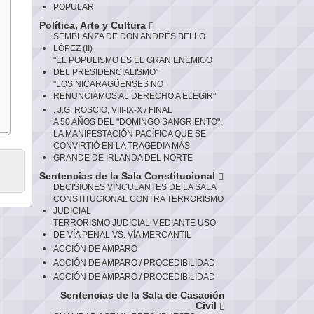
POPULAR
Política, Arte y Cultura
SEMBLANZA DE DON ANDRÉS BELLO
LÓPEZ (II)
"EL POPULISMO ES EL GRAN ENEMIGO
DEL PRESIDENCIALISMO"
"LOS NICARAGÜENSES NO
RENUNCIAMOS AL DERECHO A ELEGIR"
. J.G. ROSCIO, VIII-IX-X / FINAL
A 50 AÑOS DEL "DOMINGO SANGRIENTO",
LA MANIFESTACIÓN PACÍFICA QUE SE
CONVIRTIÓ EN LA TRAGEDIA MÁS
GRANDE DE IRLANDA DEL NORTE
Sentencias de la Sala Constitucional
DECISIONES VINCULANTES DE LA SALA
CONSTITUCIONAL CONTRA TERRORISMO
JUDICIAL
TERRORISMO JUDICIAL MEDIANTE USO
DE VÍA PENAL VS. VÍA MERCANTIL
ACCIÓN DE AMPARO
ACCIÓN DE AMPARO / PROCEDIBILIDAD
ACCIÓN DE AMPARO / PROCEDIBILIDAD
Sentencias de la Sala de Casación
Civil